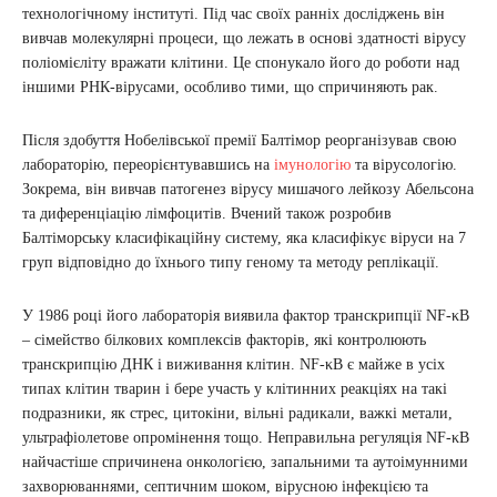
технологічному інституті. Під час своїх ранніх досліджень він
вивчав молекулярні процеси, що лежать в основі здатності вірусу
поліомієліту вражати клітини. Це спонукало його до роботи над
іншими РНК-вірусами, особливо тими, що спричиняють рак.
Після здобуття Нобелівської премії Балтімор реорганізував свою
лабораторію, переорієнтувавшись на
імунологію
та вірусологію.
Зокрема, він вивчав патогенез вірусу мишачого лейкозу Абельсона
та диференціацію лімфоцитів. Вчений також розробив
Балтіморську класифікаційну систему, яка класифікує віруси на 7
груп відповідно до їхнього типу геному та методу реплікації.
У 1986 році його лабораторія виявила фактор транскрипції NF-κB
– сімейство білкових комплексів факторів, які контролюють
транскрипцію ДНК і виживання клітин. NF-κB є майже в усіх
типах клітин тварин і бере участь у клітинних реакціях на такі
подразники, як стрес, цитокіни, вільні радикали, важкі метали,
ультрафіолетове опромінення тощо. Неправильна регуляція NF-κB
найчастіше спричинена онкологією, запальними та аутоімунними
захворюваннями, септичним шоком, вірусною інфекцією та