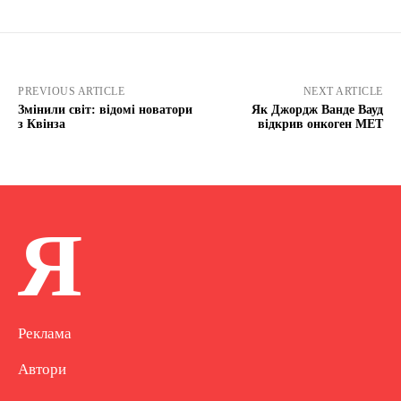
PREVIOUS ARTICLE
NEXT ARTICLE
Змінили світ: відомі новатори
Як Джордж Ванде Вауд
з Квінза
відкрив онкоген МЕТ
Я
Реклама
Автори