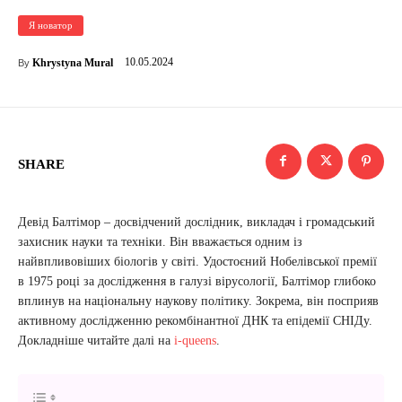
Я новатор
10.05.2024
Khrystyna Mural
By
SHARE
Девід Балтімор – досвідчений дослідник, викладач і громадський
захисник науки та техніки. Він вважається одним із
найвпливовіших біологів у світі. Удостоєний Нобелівської премії
в 1975 році за дослідження в галузі вірусології, Балтімор глибоко
вплинув на національну наукову політику. Зокрема, він посприяв
активному дослідженню рекомбінантної ДНК та епідемії СНІДу.
Докладніше читайте далі на
i-queens
.