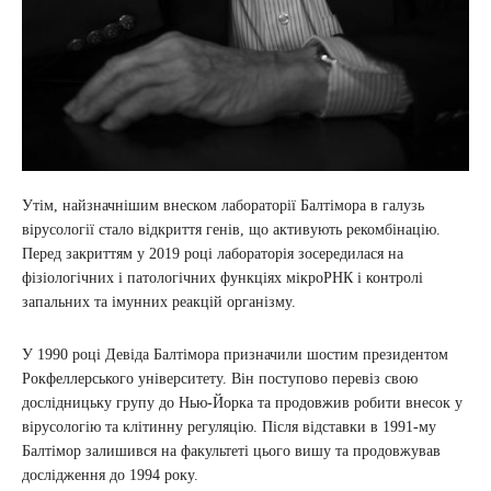
Утім, найзначнішим внеском лабораторії Балтімора в галузь
вірусології стало відкриття генів, що активують рекомбінацію.
Перед закриттям у 2019 році лабораторія зосередилася на
фізіологічних і патологічних функціях мікроРНК і контролі
запальних та імунних реакцій організму.
У 1990 році Девіда Балтімора призначили шостим президентом
Рокфеллерського університету. Він поступово перевіз свою
дослідницьку групу до Нью-Йорка та продовжив робити внесок у
вірусологію та клітинну регуляцію. Після відставки в 1991-му
Балтімор залишився на факультеті цього вишу та продовжував
дослідження до 1994 року.