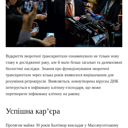
Відкриття зворотної транскриптази ознаменувало не тільки нову
главу в дослідженні раку, але й мало більш загальні та далекосяжні
біологічні наслідки. Знання про функціонування зворотної
транскриптази через кілька років виявилося вирішальним для
розуміння ретровірусів. Виявляється, новоутворена вірусна ДНК
інтегрується в інфіковану клітину-господаря, що може
перетворити інфіковану клітину на ракову.
Успішна кар’єра
Протягом майже 30 років Балтімор викладав у Массачусетському