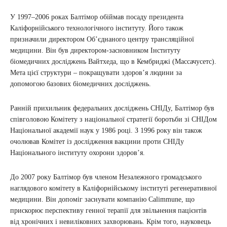
У 1997–2006 роках Балтімор обіймав посаду президента
Каліфорнійського технологічного інституту. Його також
призначили директором Об’єднаного центру трансляційної
медицини. Він був директором-засновником Інституту
біомедичних досліджень Вайтхеда, що в Кембриджі (Массачусетс).
Мета цієї структури – покращувати здоров’я людини за
допомогою базових біомедичних досліджень.
Ранній прихильник федеральних досліджень СНІДу, Балтімор був
співголовою Комітету з національної стратегії боротьби зі СНІДом
Національної академії наук у 1986 році. З 1996 року він також
очолював Комітет із дослідження вакцини проти СНІДу
Національного інституту охорони здоров’я.
До 2007 року Балтімор був членом Незалежного громадського
наглядового комітету в Каліфорнійському інституті регенеративної
медицини. Він допоміг заснувати компанію Calimmune, що
прискорює перспективу генної терапії для звільнення пацієнтів
від хронічних і невиліковних захворювань. Крім того, науковець