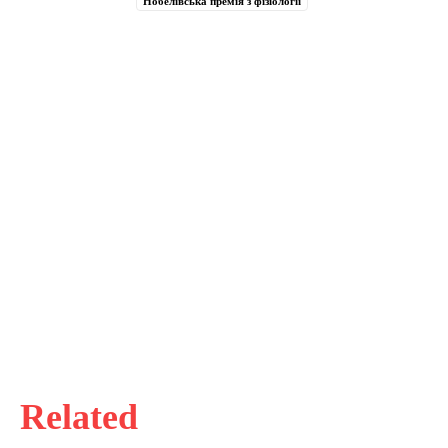
Нобелівська премія з фізіології
Related