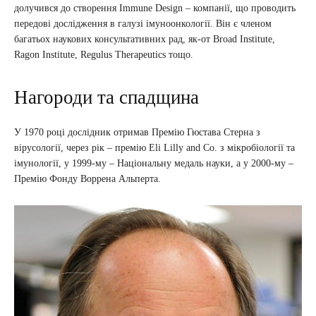
долучився до створення Immune Design – компанії, що проводить
передові дослідження в галузі імуноонкології. Він є членом
багатьох наукових консультативних рад, як-от Broad Institute,
Ragon Institute, Regulus Therapeutics тощо.
Нагороди та спадщина
У 1970 році дослідник отримав Премію Гюстава Стерна з
вірусології, через рік – премію Eli Lilly and Co. з мікробіології та
імунології, у 1999-му – Національну медаль науки, а у 2000-му –
Премію Фонду Воррена Альперта.