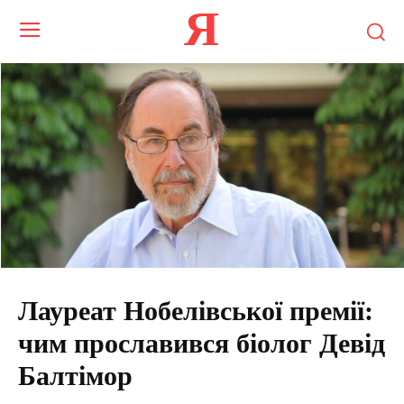
Я
Лауреат Нобелівської премії:
чим прославився біолог Девід
Балтімор