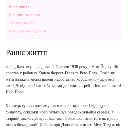
Раннє життя
Нобелівська премія
Успішна кар’єра
Нагороди та спадщина
Раннє життя
Девід Балтімор народився 7 березня 1938 року в Нью-Йорку. Він
зростав у районах Квінза Форест-Гіллз та Реґо-Парк. Оскільки
мати вважала міські школи недостатньо хорошими, у другому
класі Девід переїхав із батьками до селища Ґрейт-Нек, що в штаті
Нью-Йорк.
Хлопець суворо дотримувався єврейських свят і відвідував
синагогу, оскільки його батько був ортодоксальним євреєм. У
старшій школі Девід зацікавився біологією, після того як провів
літо в біомедичній Лабораторії Джексона в штаті Мен. Тоді ж він