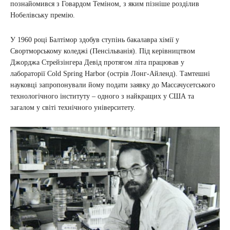
познайомився з Говардом Теміном, з яким пізніше розділив
Нобелівську премію.
У 1960 році Балтімор здобув ступінь бакалавра хімії у
Свортморському коледжі (Пенсільванія). Під керівництвом
Джорджа Стрейзінгера Девід протягом літа працював у
лабораторії Cold Spring Harbor (острів Лонг-Айленд). Тамтешні
науковці запропонували йому подати заявку до Массачусетського
технологічного інституту – одного з найкращих у США та
загалом у світі технічного університету.