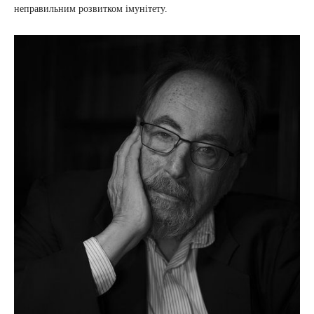
неправильним розвитком імунітету.