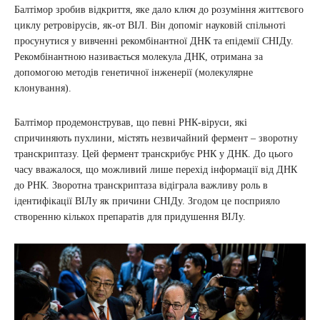
Балтімор зробив відкриття, яке дало ключ до розуміння життєвого
циклу ретровірусів, як-от ВІЛ. Він допоміг науковій спільноті
просунутися у вивченні рекомбінантної ДНК та епідемії СНІДу.
Рекомбінантною називається молекула ДНК, отримана за
допомогою методів генетичної інженерії (молекулярне
клонування).
Балтімор продемонстрував, що певні РНК-віруси, які
спричиняють пухлини, містять незвичайний фермент – зворотну
транскриптазу. Цей фермент транскрибує РНК у ДНК. До цього
часу вважалося, що можливий лише перехід інформації від ДНК
до РНК. Зворотна транскриптаза відіграла важливу роль в
ідентифікації ВІЛу як причини СНІДу. Згодом це посприяло
створенню кількох препаратів для придушення ВІЛу.