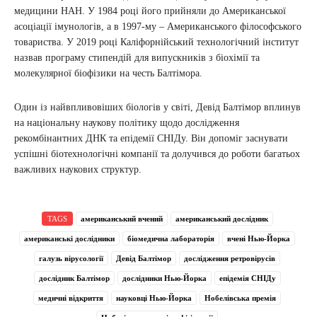
медицини НАН. У 1984 році його прийняли до Американської
асоціації імунологів, а в 1997-му – Американського філософського
товариства. У 2019 році Каліфорнійський технологічний інститут
назвав програму стипендій для випускників з біохімії та
молекулярної біофізики на честь Балтімора.
Один із найвпливовіших біологів у світі, Девід Балтімор вплинув
на національну наукову політику щодо дослідження
рекомбінантних ДНК та епідемії СНІДу. Він допоміг заснувати
успішні біотехнологічні компанії та долучився до роботи багатьох
важливих наукових структур.
TAGS
американський вчений
американський дослідник
американські дослідники
біомедична лабораторія
вчені Нью-Йорка
галузь вірусології
Девід Балтімор
дослідження ретровірусів
дослідник Балтімор
дослідники Нью-Йорка
епідемія СНІДу
медичні відкриття
науковці Нью-Йорка
Нобелівська премія