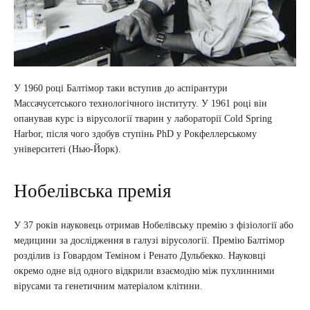
У 1960 році Балтімор таки вступив до аспірантури
Массачусетського технологічного інституту. У 1961 році він
опанував курс із вірусології тварин у лабораторії Cold Spring
Harbor, після чого здобув ступінь PhD у Рокфеллерському
університеті (Нью-Йорк).
Нобелівська премія
У 37 років науковець отримав Нобелівську премію з фізіології або
медицини за дослідження в галузі вірусології. Премію Балтімор
розділив із Говардом Теміном і Ренато Дульбекко. Науковці
окремо одне від одного відкрили взаємодію між пухлинними
вірусами та генетичним матеріалом клітини.