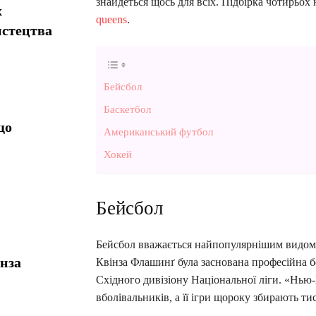
знайдеться щось для всіх. Підбірка чотирьох 
х
queens
.
истецтва
Бейсбол
Баскетбол
що
Американський футбол
Хокей
Бейсбол
Бейсбол вважається найпопулярнішим видом с
інза
Квінза Флашинґ була заснована професійна 
Східного дивізіону Національної ліги. «Нь
вболівальників, а її ігри щороку збирають тис