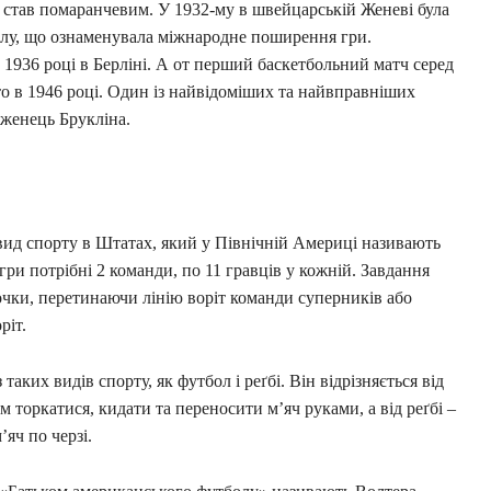
не став помаранчевим. У 1932-му в швейцарській Женеві була
олу, що ознаменувала міжнародне поширення гри.
 1936 році в Берліні. А от перший баскетбольний матч серед
то в 1946 році. Один із найвідоміших та найвправніших
дженець Брукліна.
д спорту в Штатах, який у Північній Америці називають
гри потрібні 2 команди, по 11 гравців у кожній. Завдання
очки, перетинаючи лінію воріт команди суперників або
ріт.
ких видів спорту, як футбол і реґбі. Він відрізняється від
 торкатися, кидати та переносити м’яч руками, а від реґбі –
яч по черзі.