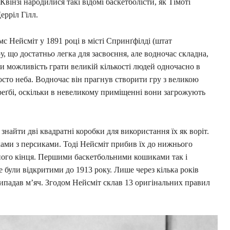
вінзі народилися такі відомі баскетболісти, як Тімоті
рріл Гілл.
с Нейсміт у 1891 році в місті Спринґфілді (штат
, що достатньо легка для засвоєння, але водночас складна,
и можливість грати великій кількості людей одночасно в
сто неба. Водночас він прагнув створити гру з великою
и реґбі, оскільки в невеликому приміщенні вони загрожують
найти дві квадратні коробки для використання їх як воріт.
ами з персиками. Тоді Нейсміт прибив їх до нижнього
жного кінця. Першими баскетбольними кошиками так і
 були відкритими до 1913 року. Лише через кілька років
випадав м’яч. Згодом Нейсміт склав 13 оригінальних правил