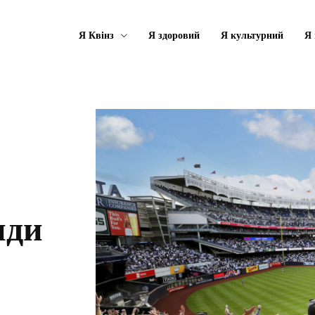
Я Квінз
Я здоровий
Я культурний
Я 
иди