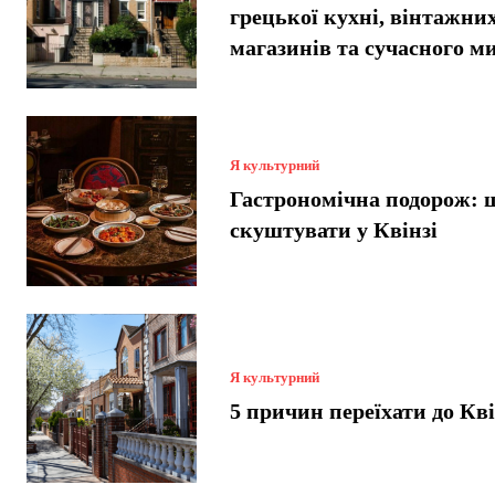
грецької кухні, вінтажни
магазинів та сучасного м
Я культурний
Гастрономічна подорож: 
скуштувати у Квінзі
Я культурний
5 причин переїхати до Кв