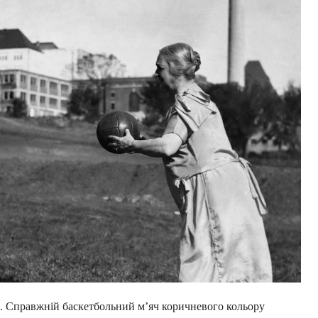
. Справжній баскетбольний м’яч коричневого кольору