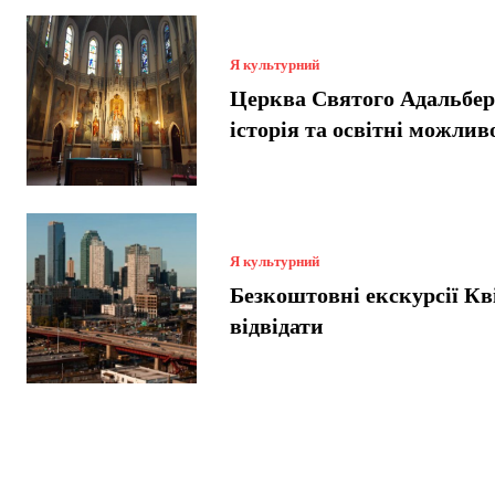
Я культурний
Церква Святого Адальбер
історія та освітні можлив
Я культурний
Безкоштовні екскурсії Кв
відвідати