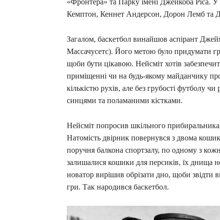
«Фронтера» та Парку імені Джейкоба Ріса. У К
Кемптон, Кеннет Андерсон, Дорон Лемб та Де
Загалом, баскетбол винайшов аспірант Джейм
Массачусетс). Його метою було придумати гру
щоби бути цікавою. Нейсміт хотів забезпечит
приміщенні чи на будь-якому майданчику про
кількістю рухів, але без грубості футболу ч
синцями та поламаними кістками.
Нейсміт попросив шкільного прибиральника з
Натомість двірник повернувся з двома кошик
поручня балкона спортзалу, по одному з ко
залишалися кошики для персиків, їх днища не
новатор вирішив обрізати дно, щоби звідти 
гри. Так народився баскетбол.