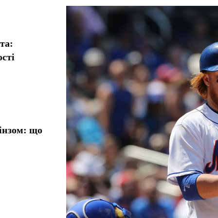
та:
ості
інзом: що