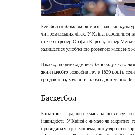
Бейсбол глибоко вкорінився в міській культур
чи громадських лігах. У Квінзі народилися та
пітчер і тренер Стефан Карсей, пітчер Меть
залишатися улюбленою розвагою місцевих жит
Цікаво, що винахідником бейсболу часто на
який начебто розробив гру в 1839 році в сел
гри давніша, хоча й невідома достеменно. 
Баскетбол
Баскетбол – гра, що не має аналогів в сучасн
і швидкість. У Квінзі є чимало як закритих, 
проводяться ігри. Зокрема, популярністю кор