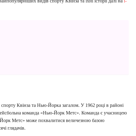
найпопулярніших видів спорту Квінза та їхні історії далі на
i-
порту Квінза та Нью-Йорка загалом. У 1962 році в районі
бейсбольна команда «Нью-Йорк Метс». Команда є учасницею
ю-Йорк Метс» може похвалитися величезною базою
ячі глядачів.