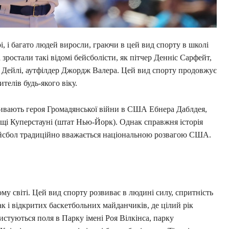
і, і багато людей виросли, граючи в цей вид спорту в школі
 зростали такі відомі бейсболісти, як пітчер Денніс Сарфейт,
ю Дейлі, аутфілдер Джордж Валера. Цей вид спорту продовжує
елів будь-якого віку.
зивають героя Громадянської війни в США Ебнера Даблдея,
ищі Куперстауні (штат Нью-Йорк). Однак справжня історія
Бейсбол традиційно вважається національною розвагою США.
ому світі. Цей вид спорту розвиває в людині силу, спритність
так і відкритих баскетбольних майданчиків, де цілий рік
истуються поля в Парку імені Роя Вілкінса, парку