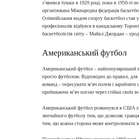
з’явився тільки в 1929 році, поки в 1950-ті 
організована Міжнародна федерація баскетб
Олімпійським видом спорту баскетбол став у
професіоналів відбувся в канадському Торон
баскетболістів світу – Майкл Джордан – уро
Американський футбол
Американський футбол – найпопулярніший ви
просто футболом. Відповідно до правил, для 
команд – пересувати м’яч полем і заробляти 
пробиваючи м’яч ногою через стійки своїх во
Американський футбол розвинувся в США із та
звичайного футболу тим, що дозволяє гравцям
тим, що кожна сторона може контролювати м’