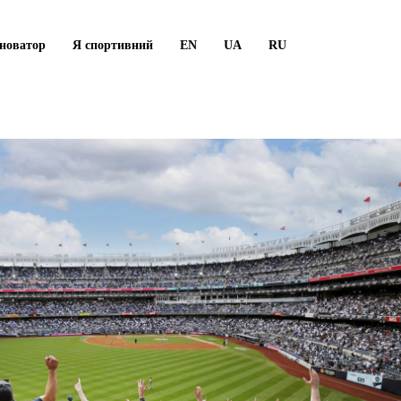
новатор
Я спортивний
EN
UA
RU