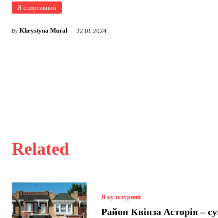
Я спортивний
Khrystyna Mural
22.01.2024
By
Related
Я культурний
Район Квінза Асторія – с