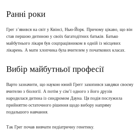
Ранні роки
Грег з’явився на світ у Квінсі, Нью-Йорк. Причому цікаво, що він
став першою дитиною у своїх багатодітних батьків. Батько
майбутнього лікаря був соцпрацівником в одній із місцевих
лікарень. А мати хлопчика була вчителем у початкових класах.
Вибір майбутньої професії
Варто зазначити, що наукою юний Грегг захопився завдяки своєму
вчителю з біології. А потім у сім’ї одного з його друзів
народилася дитина із синдромом Дауна. Ця подія послужила
прийняттю остаточного рішення щодо вибору напряму
подальшого навчання.
Так Грег почав вивчати педіатричну генетику.