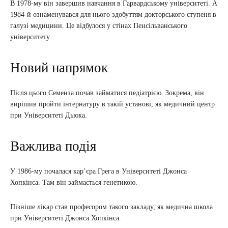
В 1978-му він завершив навчання в Гарвардському університеті. А
1984-й ознаменувався для нього здобуттям докторського ступеня в
галузі медицини. Це відбулося у стінах Пенсільванського
університету.
Новий напрямок
Після цього Семенза почав займатися педіатрією. Зокрема, він
вирішив пройти інтернатуру в такій установі, як медичний центр
при Університеті Дьюка.
Важлива подія
У 1986-му почалася кар’єра Грега в Університеті Джонса
Хопкінса. Там він займається генетикою.
Пізніше лікар став професором такого закладу, як медична школа
при Університеті Джонса Хопкінса.