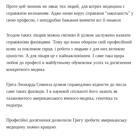
Проте цей чинник не лякає тих людей, для котрих медицина є
справжнім визнанням. Адже ними керує справжня “закоханість” у
свою професію, і непідробне бажання вивчити всі її нюанси.
Згодом таких лікарів можна сміливо й цілком заслужено назвати
справжніми фахівцями. Тому що вони обирали свій професійний
шлях за покликом серця, і робота з людьми є для них великою
цінністю. А для лікаря це є найважливішим. І саме така щира
любов до професії в майбутньому обумовлює успіх та досягнення
конкретного медика.
Грега Леонарда Семенза цілком справедливо віднести до числа
саме таких фахівців. І в науковій спільноті його знають як
талановитого американського вченого-медика, генетика та
педіатра.
Професійні досягнення дозволили Грегу зробити американську
медицину значно кращою.