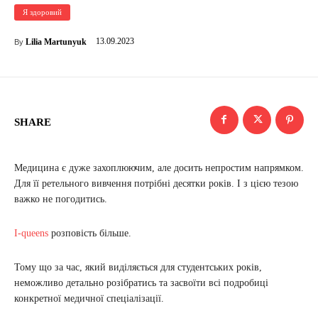
Я здоровий
13.09.2023
Lilia Martunyuk
By
SHARE
Медицина є дуже захоплюючим, але досить непростим напрямком.
Для її ретельного вивчення потрібні десятки років. І з цією тезою
важко не погодитись.
I-queens
розповість більше.
Тому що за час, який виділяється для студентських років,
неможливо детально розібратись та засвоїти всі подробиці
конкретної медичної спеціалізації.