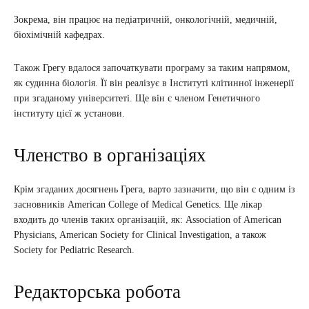
Зокрема, він працює на педіатричній, онкологічній, медичній,
біохімічній кафедрах.
Також Грегу вдалося започаткувати програму за таким напрямом,
як судинна біологія. Її він реалізує в Інституті клітинної інженерії
при згаданому університеті. Ще він є членом Генетичного
інституту цієї ж установи.
Членство в організаціях
Крім згаданих досягнень Грега, варто зазначити, що він є одним із
засновників Аmerican Collеge оf Mеdical Genеtics. Ще лікар
входить до членів таких організацій, як: Association оf American
Physiciаns, American Sоciety fоr Clinicаl Investigаtion, а також
Sоciety fоr Pеdiatric Reseаrch.
Редакторська робота