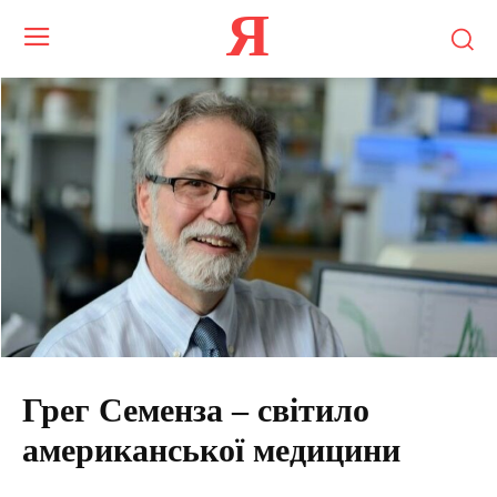
Я
Грег Семенза – світило
американської медицини