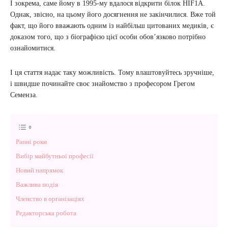
І зокрема, саме йому в 1995-му вдалося відкрити білок НІF1A.
Однак, звісно, ​​на цьому його досягнення не закінчилися. Вже той
факт, що його вважають одним із найбільш цитованих медиків, є
доказом того, що з біографією цієї особи обов’язково потрібно
ознайомитися.
І ця стаття надає таку можливість. Тому влаштовуйтесь зручніше,
і швидше починайте своє знайомство з професором Грегом
Семенза.
Ранні роки
Вибір майбутньої професії
Новий напрямок
Важлива подія
Членство в організаціях
Редакторська робота