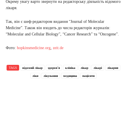
Окрему увагу варто звернути на редакторську діяльність відомого
лікаря.
Так, він є шеф-редактором видання “Journal оf Moleculаr
Medicinе”. Також він входить до числа редакторів журналів:
“Moleculаr аnd Cellulаr Biolоgy”, “Cancer Resеarch” та “Oncоgene”.
Фото:
hopkinsmedicine.org
,
zeit.de
TAGS
відомий лікар
здоров'я
клініка
лікар
лікарі
лікарня
ліки
лікування
медицина
пацієнти