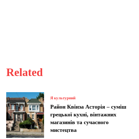
Related
Я культурний
Район Квінза Асторія – суміш
грецької кухні, вінтажних
магазинів та сучасного
мистецтва